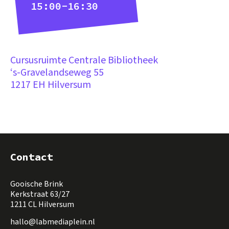
15:00
-
16:30
Cursusruimte Centrale Bibliotheek
‘s-Gravelandseweg 55
1217 EH Hilversum
Contact
Gooische Brink
Kerkstraat 63/27
1211 CL Hilversum
hallo@labmediaplein.nl