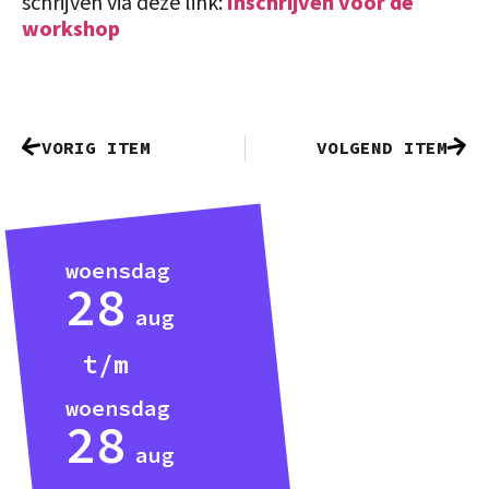
schrijven via deze link:
Inschrijven voor de
workshop
VORIG ITEM
VOLGEND ITEM
woensdag
28
aug
woensdag
28
aug