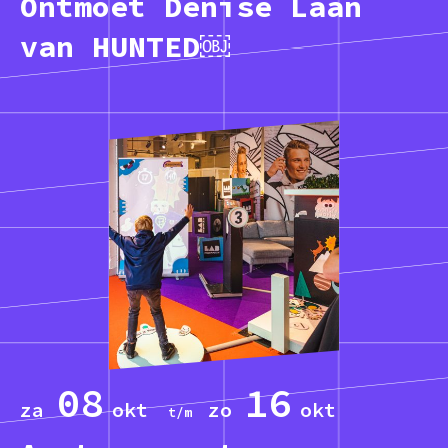
Ontmoet Denise Laan
van HUNTED￼
08
16
za
okt
zo
okt