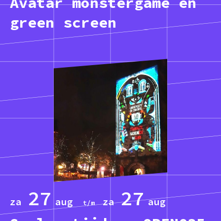
Avatar monstergame en
green screen
27
27
za
aug
za
aug